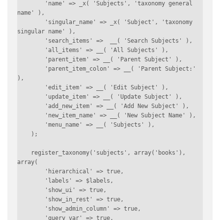
        'name' => _x( 'Subjects', 'taxonomy general 
name' ),

        'singular_name' => _x( 'Subject', 'taxonomy 
singular name' ),

        'search_items' =>  __( 'Search Subjects' ),

        'all_items' => __( 'All Subjects' ),

        'parent_item' => __( 'Parent Subject' ),

        'parent_item_colon' => __( 'Parent Subject:' 
),

        'edit_item' => __( 'Edit Subject' ),

        'update_item' => __( 'Update Subject' ),

        'add_new_item' => __( 'Add New Subject' ),

        'new_item_name' => __( 'New Subject Name' ),

        'menu_name' => __( 'Subjects' ),

    );    

    register_taxonomy('subjects', array('books'), 
array(

        'hierarchical' => true,

        'labels' => $labels,

        'show_ui' => true,

        'show_in_rest' => true,

        'show_admin_column' => true,

        'query_var' => true,
