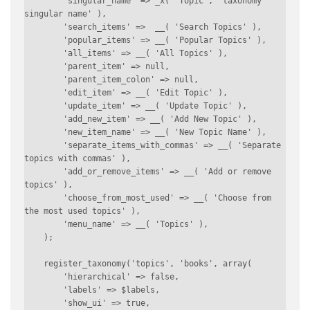
        'singular_name' => _x( 'Topic', 'taxonomy 
singular name' ),

        'search_items' =>  __( 'Search Topics' ),

        'popular_items' => __( 'Popular Topics' ),

        'all_items' => __( 'All Topics' ),

        'parent_item' => null,

        'parent_item_colon' => null,

        'edit_item' => __( 'Edit Topic' ),

        'update_item' => __( 'Update Topic' ),

        'add_new_item' => __( 'Add New Topic' ),

        'new_item_name' => __( 'New Topic Name' ),

        'separate_items_with_commas' => __( 'Separate 
topics with commas' ),

        'add_or_remove_items' => __( 'Add or remove 
topics' ),

        'choose_from_most_used' => __( 'Choose from 
the most used topics' ),

        'menu_name' => __( 'Topics' ),

    );

    register_taxonomy('topics', 'books', array(

        'hierarchical' => false,

        'labels' => $labels,

        'show_ui' => true,
