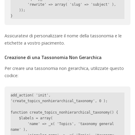
        'rewrite' => array( 'slug' => 'subject' ),

    ));

}
Assicuratevi di personalizzare il nome della tassonomia e le
etichette a vostro piacimento.
Creazione di una Tassonomia Non Gerarchica
Per creare una tassonomia non gerarchica, utilizzate questo
codice:
add_action( 'init', 
'create_topics_nonhierarchical_taxonomy', 0 );

function create_topics_nonhierarchical_taxonomy() {

    $labels = array(

        'name' => _x( 'Topics', 'taxonomy general 
name' ),
